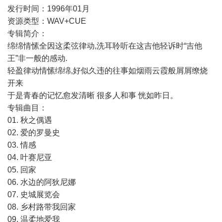
发行时间：1996年01月
资源类型：WAV+CUE
专辑简介：
绵绵情愫全因这柔弦律动,洗耳聆听在这吉他轻诉时“吉他
王”非一般的感动.
轻盈律动情愫绵绵,好似久违的往事如烟雨云霞般屑屑缭烧
开来
于是青春的记忆愈发清晰 很多人和事 恍如昨日。
专辑曲目：
01. 秋之偶遇
02. 爱的罗曼史
03. 情感
04. 叶赛尼亚
05. 回家
06. 水边的阿狄尼娜
07. 史城展览会
08. 乡村路带我回家
09. 温柔地爱我