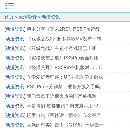
首页
高清影音
动漫资讯
>
>
[
动漫资讯
]
博主分享《美末2RE》PS5 Pro运行
[
动漫资讯
]
《双城之战2》超多新歌MV发布：林
[
动漫资讯
]
《双城之战》主题小游戏现已上线
[
动漫资讯
]
《霍格沃茨之遗》PS5Pro画面对比
[
动漫资讯
]
《怪猎荒野》PS5Pro主机版对比：B
[
动漫资讯
]
医学爱好者狂喜：UP主把医学史做成
[
动漫资讯
]
PS5 Pro评分解禁！准备升级入手吗
[
动漫资讯
]
我们盘点了近期火热的国产单机游
[
动漫资讯
]
不是哥们 这都能跑？网友展示用72
[
动漫资讯
]
玩家自制《黑神话：悟空》亢金星君
[
动漫资讯
]
大佬的审美冲击！《GTA6》环境设计