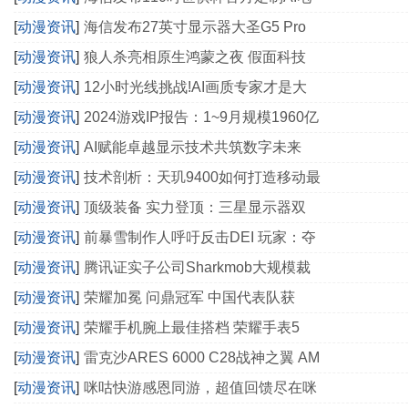
[
动漫资讯
]
海信发布27英寸显示器大圣G5 Pro
[
动漫资讯
]
狼人杀亮相原生鸿蒙之夜 假面科技
[
动漫资讯
]
12小时光线挑战!AI画质专家才是大
[
动漫资讯
]
2024游戏IP报告：1~9月规模1960亿
[
动漫资讯
]
AI赋能卓越显示技术共筑数字未来
[
动漫资讯
]
技术剖析：天玑9400如何打造移动最
[
动漫资讯
]
顶级装备 实力登顶：三星显示器双
[
动漫资讯
]
前暴雪制作人呼吁反击DEI 玩家：夺
[
动漫资讯
]
腾讯证实子公司Sharkmob大规模裁
[
动漫资讯
]
荣耀加冕 问鼎冠军 中国代表队获
[
动漫资讯
]
荣耀手机腕上最佳搭档 荣耀手表5
[
动漫资讯
]
雷克沙ARES 6000 C28战神之翼 AM
[
动漫资讯
]
咪咕快游感恩同游，超值回馈尽在咪