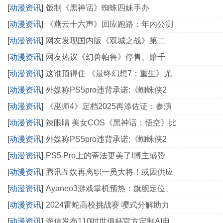
[
动漫资讯
]
饭制《黑神话》蜘蛛四妹手办
[
动漫资讯
]
《燕云十六声》回应跑路：年内公测
[
动漫资讯
]
网友发现国内版《双城之战》第二
[
动漫资讯
]
网友热议《幻兽帕鲁》停售、赔千
[
动漫资讯
]
这谁顶得住 《最终幻想7：重生》尤
[
动漫资讯
]
外媒称PS5pro违背承诺:《蜘蛛侠2
[
动漫资讯
]
《巫师4》定档2025再添佐证：参演
[
动漫资讯
]
辣眼睛 美女COS《黑神话：悟空》比
[
动漫资讯
]
外媒称PS5pro违背承诺:《蜘蛛侠2
[
动漫资讯
]
PS5 Pro上的蒂法更美了!博主盛赞
[
动漫资讯
]
腾讯互娱再离职一员大将！或因供应
[
动漫资讯
]
Ayaneo3游戏掌机预热：旗舰定位、
[
动漫资讯
]
2024雷蛇高校挑战赛 嘤式分解助力
[
动漫资讯
]
海信发布110吋世俱杯官方定制AI电