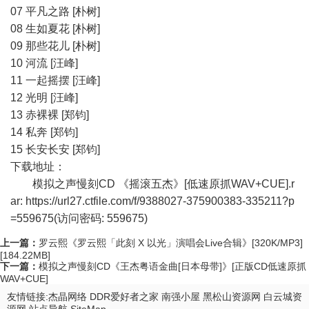
07 平凡之路 [朴树]
08 生如夏花 [朴树]
09 那些花儿 [朴树]
10 河流 [汪峰]
11 一起摇摆 [汪峰]
12 光明 [汪峰]
13 赤裸裸 [郑钧]
14 私奔 [郑钧]
15 长安长安 [郑钧]
下载地址：
模拟之声慢刻CD 《摇滚五杰》[低速原抓WAV+CUE].r
ar:
https://url27.ctfile.com/f/9388027-375900383-335211?p
=559675
(访问密码: 559675)
上一篇：
罗云熙《罗云熙「此刻 X 以光」演唱会Live合辑》[320K/MP3]
[184.22MB]
下一篇：
模拟之声慢刻CD《王杰粤语金曲[日本母带]》[正版CD低速原抓
WAV+CUE]
友情链接:
杰晶网络
DDR爱好者之家
南强小屋
黑松山资源网
白云城资