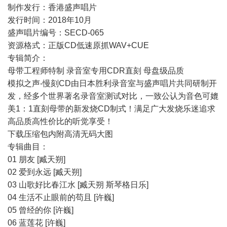
制作发行：香港盛声唱片
发行时间：2018年10月
盛声唱片编号：SECD-065
资源格式：正版CD低速原抓WAV+CUE
专辑简介：
母带工程师特制 录音室专用CDR直刻 母盘级品质
模拟之声-慢刻CD由日本胜利录音室与盛声唱片共同研制开
发，经多个世界著名录音室测试对比，一致公认为音色可媲
美1：1直刻母带的新发烧CD制式！满足广大发烧乐迷追求
高品质高性价比的听觉享受！
下载压缩包内附高清无码大图
专辑曲目：
01 朋友 [臧天朔]
02 爱到永远 [臧天朔]
03 山歌好比春江水 [臧天朔 斯琴格日乐]
04 生活不止眼前的苟且 [许巍]
05 曾经的你 [许巍]
06 蓝莲花 [许巍]