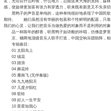
友，无论在什么时候，什么地方，总能送来大海的宽阔，森林
感，使旋律更加富有张力和穿透力，听来既有新意又不失亲切
黑鸭子的声音是单纯的，这种单纯很好地表现了中国民歌
期待。 她们虽然没有华丽的包装和个性鲜明的配器，只靠
我们的心灵，让我们把音乐当做热爱的对象而不是利用的对象
品一杯陈年的醇香，听黑鸭子如诗般的吟唱，仿佛是梦里
京、穗两地顶级音乐人联手打造，中国交响乐团助阵，柏菲
专辑曲目:
01 太阳岛上
02 绒花
03 踏浪
04 葬花吟
05 雁南飞 (无伴奏版)
06 九九艳阳天
07 几度夕阳红
08 驼铃
09 好人一生平安
10 星星知我心