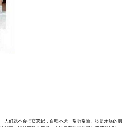
，人们就不会把它忘记，百唱不厌，常听常新。歌是永远的朋