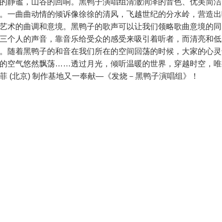
的静谧，山谷的回响。黑鸭子演唱组清澈润泽的音色、优美简洁
。一曲曲动情的倾诉像徐徐的清风，飞越世纪的分水岭，营造出
艺术的曲调和意境。黑鸭子的歌声可以让我们领略歌曲意境的同
三个人的声音，靠音乐给受众的感受来吸引着听者，而清亮和低
。随着黑鸭子的和音在我们所在的空间回荡的时候，大家的心灵
的空气悠然飘荡……透过月光，倾听温暖的世界，穿越时空，唯
 (北京) 制作基地又一奉献—《发烧－黑鸭子演唱组》！