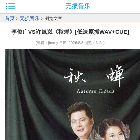
无损音乐
首页
无损音乐
>
> 浏览文章
李俊广VS许岚岚《秋蝉》[低速原抓WAV+CUE]
(编辑：jimmy 日期: 2026/8/8 浏览：3 次 )