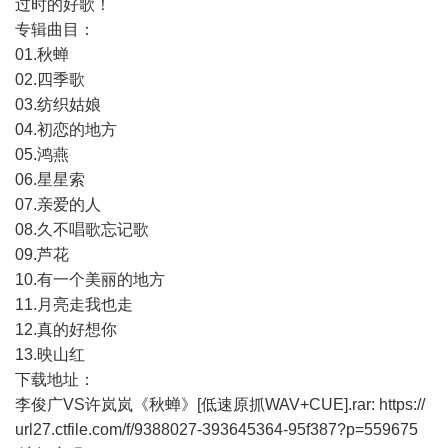
过时的好歌！
专辑曲目：
01.秋蝉
02.四季歌
03.纺织姑娘
04.初恋的地方
05.鸿燕
06.星星索
07.亲爱的人
08.久不唱歌忘记歌
09.芦花
10.有一个美丽的地方
11.月亮走我也走
12.真的好想你
13.映山红
下载地址：
李俊广VS许岚岚《秋蝉》[低速原抓WAV+CUE].rar:
https://
url27.ctfile.com/f/9388027-393645364-95f387?p=559675